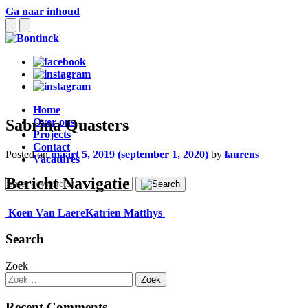
Ga naar inhoud
Home
Sabrina Quasters
Over ons
Projects
Contact
Posted on
maart 5, 2019
(september 1, 2020)
by
laurens
Vacatures
Bericht Navigatie
Koen Van Laere
Katrien Matthys
Search
Zoek
Recent Comments