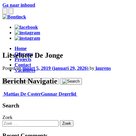
Ga naar inhoud
Home
Lieselotte De Jonge
Over ons
Projects
Contact
Posted on
maart 5, 2019
(januari 29, 2026)
by
laurens
Vacatures
Bericht Navigatie
Mattias De Coster
Gunnar Degerlid
Search
Zoek
Recent Comments